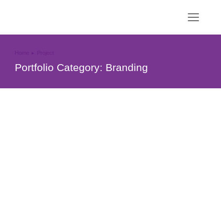
Home
Project
You are here:
Portfolio Category: Branding