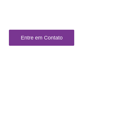
pode ser alcançada."
Joseph Pilates!
Entre em Contato
Nossos Trabalhos