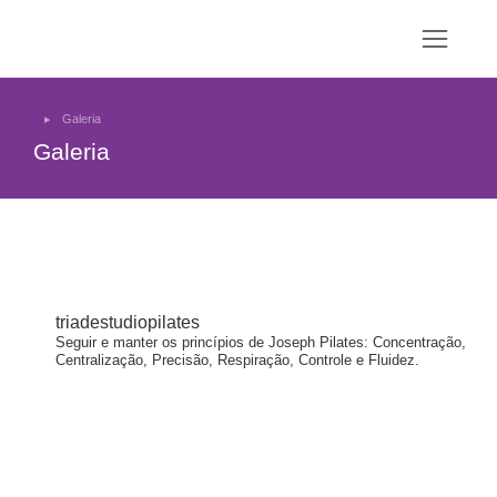
Galeria
You are here:
Galeria
triadestudiopilates
Seguir e manter os princípios de Joseph Pilates: Concentração,
Centralização, Precisão, Respiração, Controle e Fluidez.