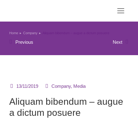
Home
Company
Aliquam bibendum – augue a dictum posuere
You are here:
Previous
Next
13/11/2019
Company
,
Media
Aliquam bibendum – augue
a dictum posuere